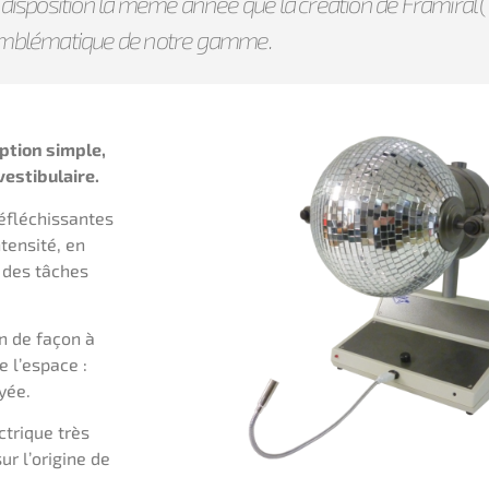
à disposition la même année que la création de Framiral (19
mblématique de notre gamme.
ption simple,
vestibulaire.
réfléchissantes
tensité, en
e des tâches
n de façon à
e l’espace :
yée.
ctrique très
ur l’origine de