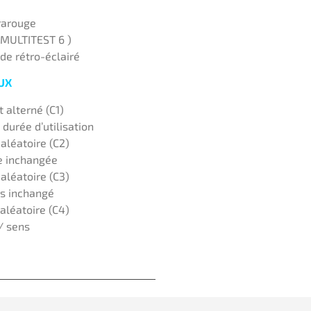
rarouge
l MULTITEST 6 )
ide rétro-éclairé
UX
 alterné (C1)
durée d’utilisation
aléatoire (C2)
se inchangée
aléatoire (C3)
ns inchangé
aléatoire (C4)
/ sens