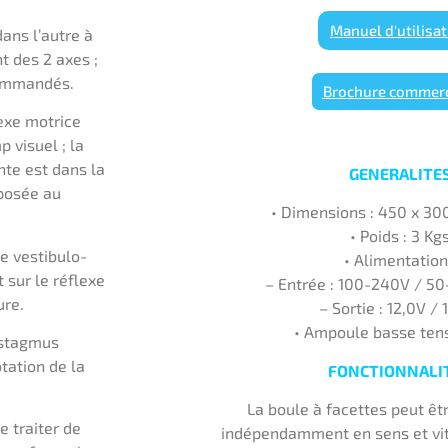
Manuel d'utilisa
ans l’autre à
t des 2 axes ;
commandés.
Brochure commerc
exe motrice
 visuel ; la
nte est dans la
GENERALITE
pposée au
• Dimensions : 450 x 3
• Poids : 3 Kg
xe vestibulo-
• Alimentation
 sur le réflexe
– Entrée : 100-240V / 5
ure.
– Sortie : 12,0V / 
• Ampoule basse ten
ystagmus
otation de la
FONCTIONNALI
La boule à facettes peut 
e traiter de
indépendamment en sens et vit