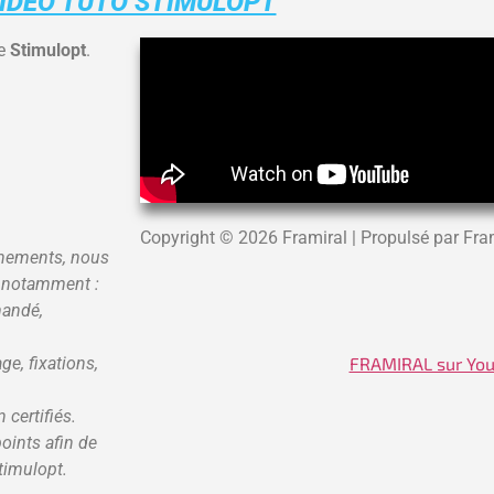
IDÉO TUTO STIMULOPT
re
Stimulopt
.
Copyright © 2026 Framiral | Propulsé par Fra
onnements, nous
, notamment :
mandé,
ge, fixations,
FRAMIRAL sur Yo
certifiés.
points afin de
Stimulopt.