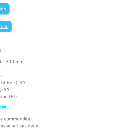
tion
iale
S
00 x 300 mm
s
 :
0-60Hz /0,5A
1,25A
sion LED
TES
être commandée
esse sur ses deux